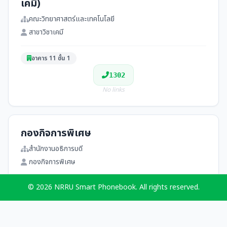
เคมี)
คณะวิทยาศาสตร์และเทคโนโลยี
สาขาวิชาเคมี
อาคาร 11 ชั้น 1
1302
No links
กองกิจการพิเศษ
สำนักงานอธิการบดี
กองกิจการพิเศษ
© 2026 NRRU Smart Phonebook. All rights reserved.
อาคาร 15 ชั้น 1
1621
1603
1604
No links