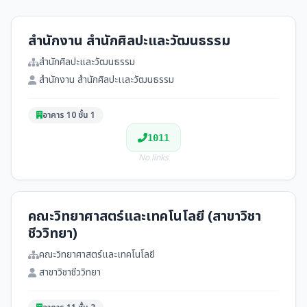
สำนักงาน สำนักศิลปะและวัฒนธรรม
สำนักศิลปะและวัฒนธรรม
สำนักงาน สำนักศิลปะเเละวัฒนธรรม
อาคาร 10 ชั้น 1
1011
No links
คณะวิทยาศาสตร์และเทคโนโลยี (สาขาวิชา
ชีววิทยา)
คณะวิทยาศาสตร์และเทคโนโลยี
สาขาวิชาชีววิทยา