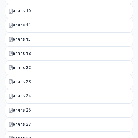
อาคาร 10
อาคาร 11
อาคาร 15
อาคาร 18
อาคาร 22
อาคาร 23
อาคาร 24
อาคาร 26
อาคาร 27